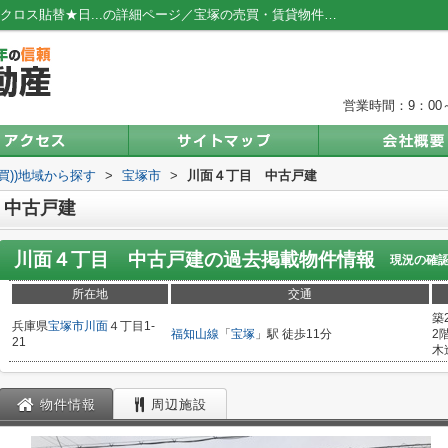
川面４丁目 中古戸建 ★東南角地★全部屋クロス貼替★日...の詳細ページ／宝塚の売買・賃貸物件は株式会社寿不動産
営業時間：9：00～
売買))地域から探す
>
宝塚市
>
川面４丁目 中古戸建
 中古戸建
川面４丁目 中古戸建
の過去掲載物件情報
現況の確
所在地
交通
築
兵庫県
宝塚市
川面
４丁目1-
福知山線
「
宝塚
」駅 徒歩11分
2
21
木
物件情報
周辺施設