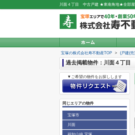
宝塚の株式会社寿不動産TOP
>
(戸建(
過去掲載物件：川面４丁目
▼ご希望の物件をお探しします
同じエリアの物件
宝塚市
川面
福知山線 宝塚