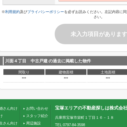
※
利用規約
及び
プライバシーポリシー
を必ずお読みください。左記内容に同
さい。
未入力項目がありま
川面４丁目 中古戸建
の過去に掲載した物件
間取り
建物面積
土地面積
***
***
***
宝塚エリアの不動産探しは株式会
婚さん向け
お問い合わせ
け
スタッフ紹介
兵庫県宝塚市栄町１丁目１６－１８
生さん向け
周辺施設
TEL:0797-84-3598