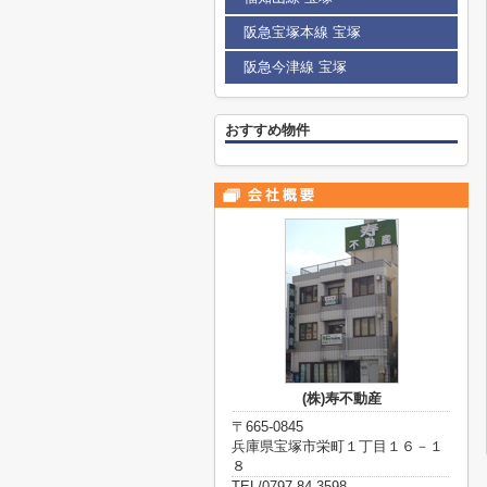
阪急宝塚本線 宝塚
阪急今津線 宝塚
おすすめ物件
(株)寿不動産
〒665-0845
兵庫県宝塚市栄町１丁目１６－１
８
TEL/0797-84-3598