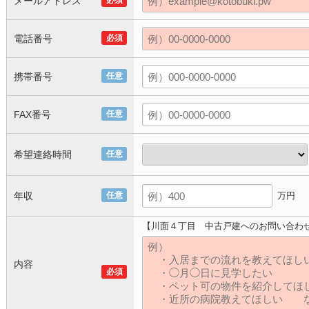
メールアドレス
必須
電話番号
必須
携帯番号
任意
FAX番号
任意
希望連絡時間
任意
年収
任意
万円
【川面４丁目 中古戸建へのお問い合わ
内容
必須