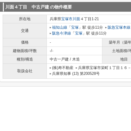
川面４丁目 中古戸建
の物件概要
所在地
兵庫県
宝塚市
川面
４丁目1-21
福知山線
「
宝塚
」駅 徒歩11分
阪急宝塚本線
交通
阪急今津線
「
宝塚
」駅 徒歩11分
価格
-
築年月（築
建物面積/坪数
-/-
土地面積/
種別/構造
中古一戸建 / 木造
地目
(株)寿不動産
兵庫県宝塚市栄町１丁目１６
取扱会社
兵庫県知事 (13) 第200528号