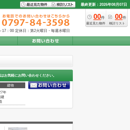
最終更新：2026年08月07日
00
00
件
件
最近見た物件
検討リスト
17：00
定休日：第2火曜日・毎週水曜日
認はお気軽にお問い合わせください。
建物
27年
階建
造