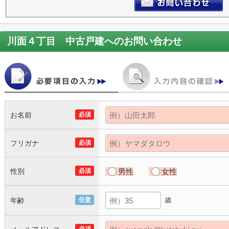
川面４丁目 中古戸建
へのお問い合わせ
お名前
必須
フリガナ
必須
性別
必須
男性
女性
年齢
任意
歳