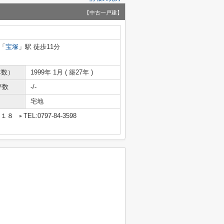
【中古一戸建】
「
宝塚
」駅 徒歩11分
年数）
1999年 1月 ( 築27年 )
坪数
-/-
宅地
－１８
TEL:0797-84-3598