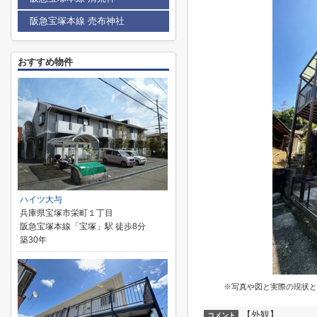
阪急宝塚本線 売布神社
おすすめ物件
ハイツ大与
兵庫県宝塚市栄町１丁目
阪急宝塚本線「宝塚」駅 徒歩8分
築30年
※写真や図と実際の現状と
【外観】
コメント