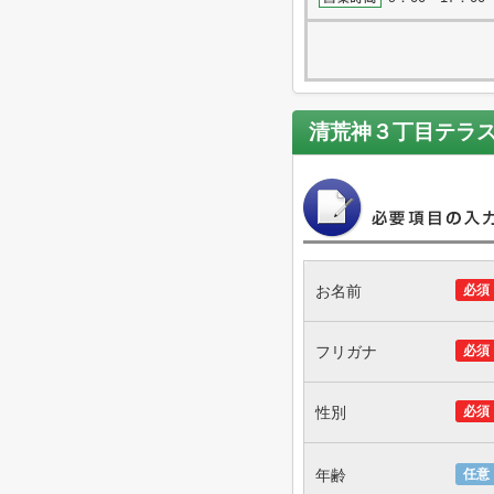
清荒神３丁目テラ
お名前
必須
フリガナ
必須
性別
必須
年齢
任意