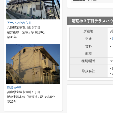
清荒神３丁目テラスハ
アーバンたわらⅡ
兵庫県宝塚市川面３丁目
所在地
福知山線「宝塚」駅 徒歩6分
築35年
交通
賃料
-
面積
-
種別/構造
テ
取扱会社
鶴居荘A棟
兵庫県宝塚市旭町１丁目
阪急宝塚本線「清荒神」駅 徒歩5分
築29年