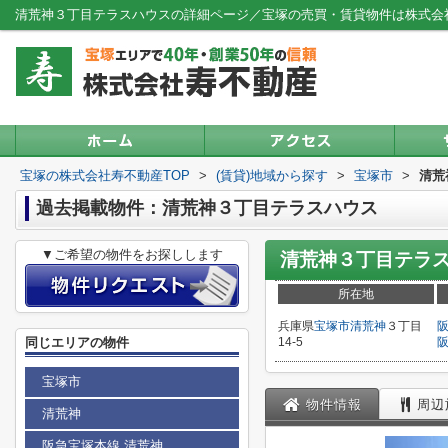
清荒神３丁目テラスハウスの詳細ページ／宝塚の売買・賃貸物件は株式会
宝塚の株式会社寿不動産TOP
>
(賃貸)地域から探す
>
宝塚市
>
清荒
過去掲載物件：清荒神３丁目テラスハウス
▼ご希望の物件をお探しします
清荒神３丁目テラ
所在地
兵庫県
宝塚市
清荒神
３丁目
同じエリアの物件
14-5
宝塚市
物件情報
周辺
清荒神
阪急宝塚本線 清荒神