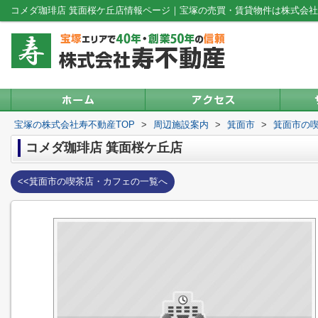
コメダ珈琲店 箕面桜ケ丘店情報ページ｜宝塚の売買・賃貸物件は株式会
宝塚の株式会社寿不動産TOP
>
周辺施設案内
>
箕面市
>
箕面市の
コメダ珈琲店 箕面桜ケ丘店
<<箕面市の喫茶店・カフェの一覧へ