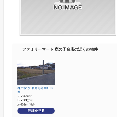
ファミリーマート 鹿の子台店の近くの物件
神戸市北区長尾町宅原3813
番
-/1766.00㎡
3,739
万円
約602m／8分
詳細を見る