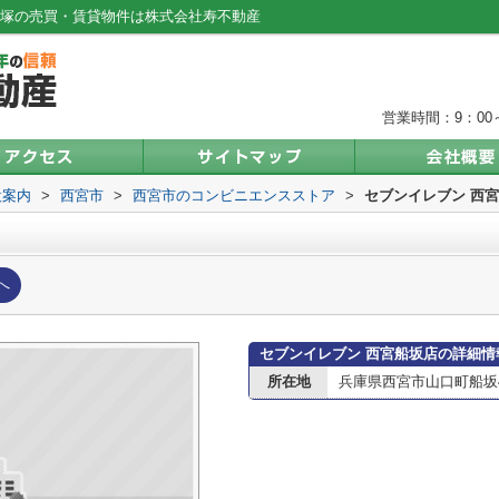
宝塚の売買・賃貸物件は株式会社寿不動産
営業時間：9：00～
設案内
>
西宮市
>
西宮市のコンビニエンスストア
>
セブンイレブン 西
へ
セブンイレブン 西宮船坂店の詳細情
所在地
兵庫県西宮市山口町船坂4