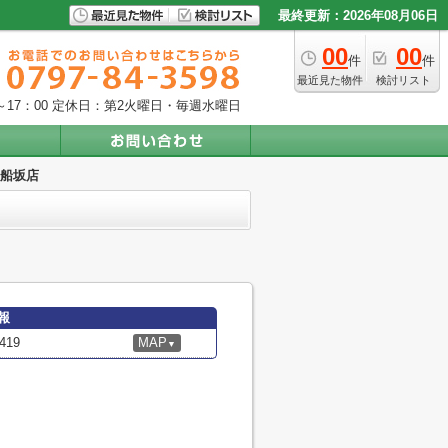
最終更新：2026年08月06日
00
00
件
件
最近見た物件
検討リスト
17：00
定休日：第2火曜日・毎週水曜日
宮船坂店
報
19
MAP
▼