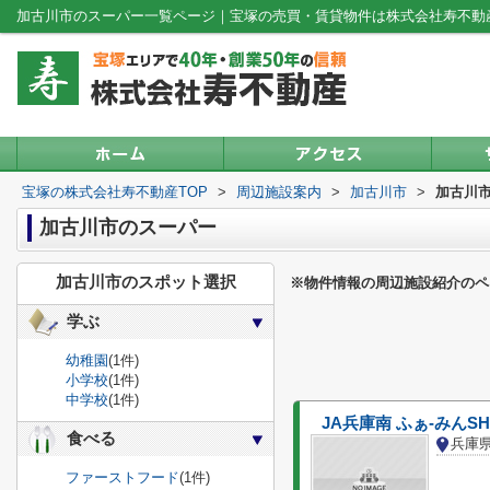
加古川市のスーパー一覧ページ｜宝塚の売買・賃貸物件は株式会社寿不動
宝塚の株式会社寿不動産TOP
>
周辺施設案内
>
加古川市
>
加古川
加古川市のスーパー
加古川市のスポット選択
※物件情報の周辺施設紹介のペ
学ぶ
幼稚園
(1件)
小学校
(1件)
中学校
(1件)
JA兵庫南 ふぁ-みんS
食べる
兵庫
ファーストフード
(1件)