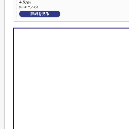
4.5
万円
約241m／4分
詳細を見る