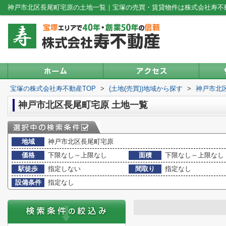
神戸市北区長尾町宅原の土地一覧｜宝塚の売買・賃貸物件は株式会社寿不
宝塚の株式会社寿不動産TOP
>
(土地(売買))地域から探す
>
神戸市北
神戸市北区長尾町宅原 土地一覧
地域
神戸市北区長尾町宅原
価格
下限なし～上限なし
面積
下限なし～上限なし
駅徒歩
指定しない
間取り
指定なし
設備条件
指定なし