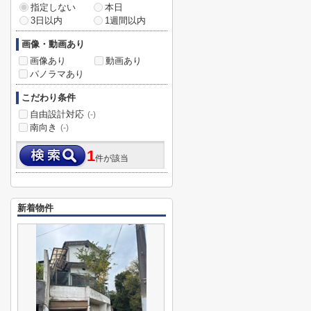
指定しない
本日
3日以内
1週間以内
画像・動画あり
画像あり
動画あり
パノラマあり
こだわり条件
自由設計対応
(-)
南向き
(-)
1
件が該当
新着物件