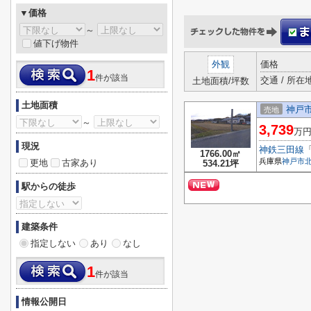
▼価格
～
値下げ物件
外観
価格
1
件が該当
交通 / 所在
土地面積/坪数
土地面積
神戸市
売地
～
3,739
万
現況
神鉄三田線
1766.00㎡
兵庫県
神戸市
更地
古家あり
534.21坪
駅からの徒歩
建築条件
指定しない
あり
なし
1
件が該当
情報公開日