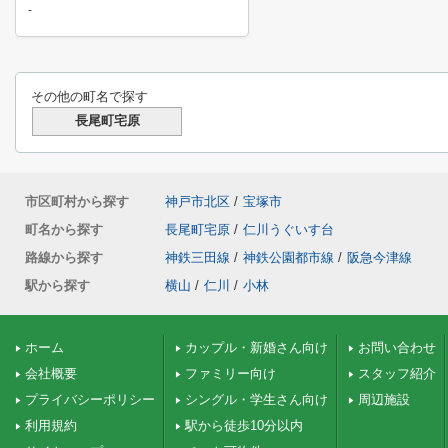
-
その他の町名で探す
長尾町宅原
市区町村から探す
神戸市北区
/
宝塚市
町名から探す
長尾町宅原
/
仁川うぐいす台
路線から探す
神鉄三田線
/
神鉄公園都市線
/
阪急今津線
駅から探す
横山
/
仁川
/
小林
ホーム
カップル・新婚さん向け
お問い合わせ
会社概要
ファミリー向け
スタッフ紹介
プライバシーポリシー
シングル・学生さん向け
周辺施設
利用規約
駅から徒歩10分以内