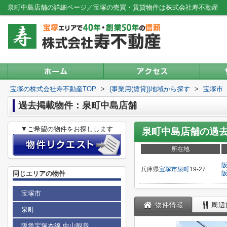
泉町中島店舗の詳細ページ／宝塚の売買・賃貸物件は株式会社寿不動産
宝塚の株式会社寿不動産TOP
>
(事業用(賃貸))地域から探す
>
宝塚市
過去掲載物件：泉町中島店舗
▼ご希望の物件をお探しします
泉町中島店舗
の過
所在地
兵庫県
宝塚市
泉町
19-27
同じエリアの物件
宝塚市
物件情報
周辺
泉町
阪急宝塚本線 中山観音