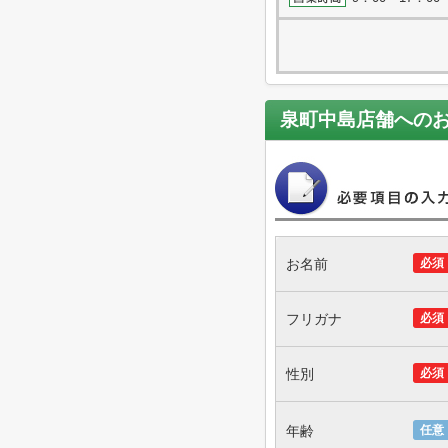
泉町中島店舗
への
お名前
必須
フリガナ
必須
性別
必須
年齢
任意