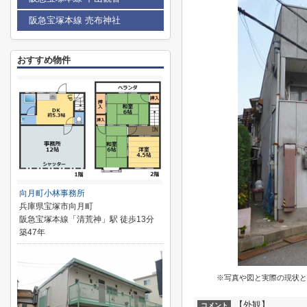
阪急宝塚本線 売布神社
おすすめ物件
向月町小林事務所
兵庫県宝塚市向月町
阪急宝塚本線「清荒神」駅 徒歩13分
築47年
※写真や図と実際の現状と
【外観】
コメント