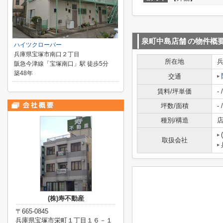
泉町中島店舗
の物件概
ハイツクローバー
兵庫県宝塚市南口２丁目
所在地
阪急今津線「宝塚南口」駅 徒歩5分
築48年
交通
賃料/坪単価
- /
坪数/面積
- /
種別/構造
店
取扱会社
(株)寿不動産
〒665-0845
兵庫県宝塚市栄町１丁目１６－１