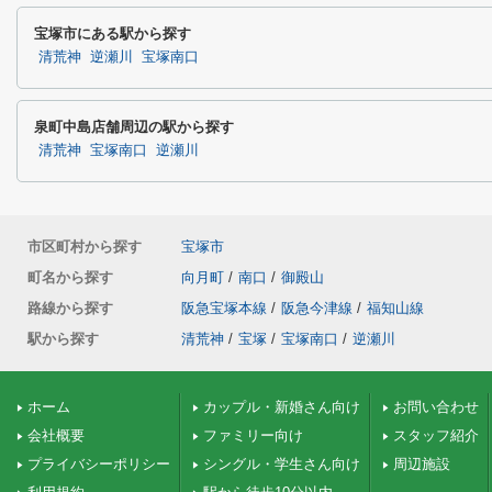
宝塚市にある駅から探す
清荒神
逆瀬川
宝塚南口
泉町中島店舗周辺の駅から探す
清荒神
宝塚南口
逆瀬川
市区町村から探す
宝塚市
町名から探す
向月町
/
南口
/
御殿山
路線から探す
阪急宝塚本線
/
阪急今津線
/
福知山線
駅から探す
清荒神
/
宝塚
/
宝塚南口
/
逆瀬川
ホーム
カップル・新婚さん向け
お問い合わせ
会社概要
ファミリー向け
スタッフ紹介
プライバシーポリシー
シングル・学生さん向け
周辺施設