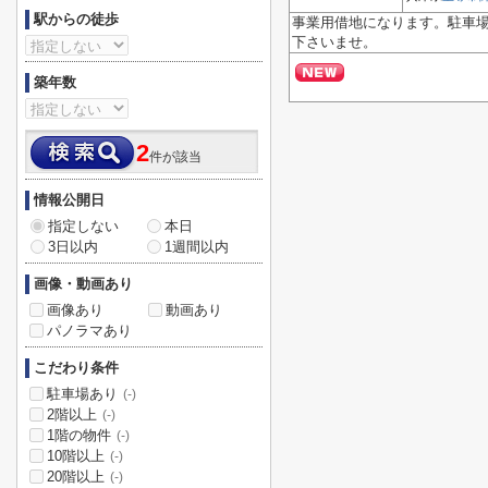
駅からの徒歩
事業用借地になります。駐車場
下さいませ。
築年数
2
件が該当
情報公開日
指定しない
本日
3日以内
1週間以内
画像・動画あり
画像あり
動画あり
パノラマあり
こだわり条件
駐車場あり
(-)
2階以上
(-)
1階の物件
(-)
10階以上
(-)
20階以上
(-)