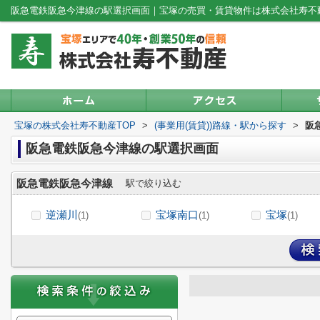
阪急電鉄阪急今津線の駅選択画面｜宝塚の売買・賃貸物件は株式会社寿不
宝塚の株式会社寿不動産TOP
>
(事業用(賃貸))路線・駅から探す
>
阪
阪急電鉄阪急今津線の駅選択画面
阪急電鉄阪急今津線
駅で絞り込む
逆瀬川
宝塚南口
宝塚
(1)
(1)
(1)