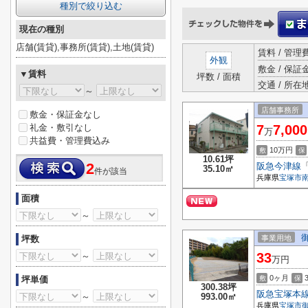
種別で絞り込む
現在の種別
店舗(賃貸),事務所(賃貸),土地(賃貸)
賃料 / 管理
外観
敷金 / 保証金
▼賃料
坪数 / 面積
交通 / 所在
～
店舗事務所
敷金・保証金なし
礼金・敷引なし
7
7,000
万
共益費・管理費込み
10万円
敷
保
10.61坪
2
阪急今津線
35.10㎡
件が該当
兵庫県
宝塚市
面積
～
坪数
事業用地
33
～
万円
0ヶ月
坪単価
敷
保
300.38坪
阪急宝塚本
～
993.00㎡
兵庫県
宝塚市