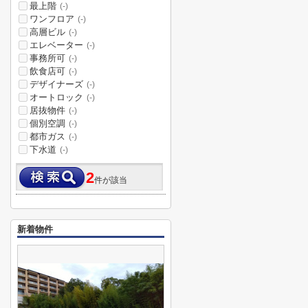
最上階
(-)
ワンフロア
(-)
高層ビル
(-)
エレベーター
(-)
事務所可
(-)
飲食店可
(-)
デザイナーズ
(-)
オートロック
(-)
居抜物件
(-)
個別空調
(-)
都市ガス
(-)
下水道
(-)
2
件が該当
新着物件