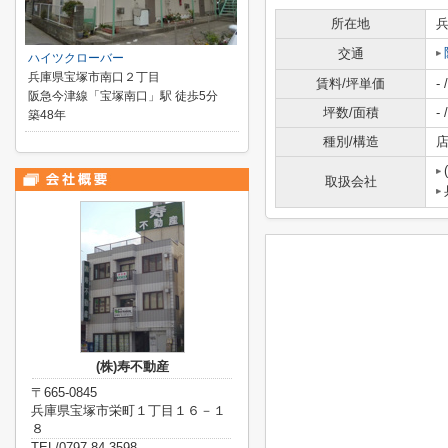
所在地
交通
ハイツクローバー
兵庫県宝塚市南口２丁目
賃料/坪単価
- /
阪急今津線「宝塚南口」駅 徒歩5分
坪数/面積
- /
築48年
種別/構造
店
取扱会社
(株)寿不動産
〒665-0845
兵庫県宝塚市栄町１丁目１６－１
８
TEL/0797-84-3598