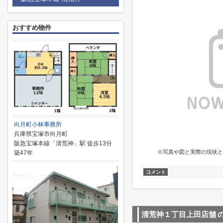
おすすめ物件
向月町小林事務所
兵庫県宝塚市向月町
阪急宝塚本線「清荒神」駅 徒歩13分
※写真や図と実際の現状と
築47年
コメント
清荒神１丁目上田店舗