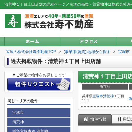
清荒神１丁目上田店舗の詳細ページ／宝塚の売買・賃貸物件は株式会社寿
宝塚の株式会社寿不動産TOP
>
(事業用(賃貸))地域から探す
>
宝塚市
過去掲載物件：清荒神１丁目上田店舗
▼ご希望の物件をお探しします
清荒神１丁目上田
所在地
兵庫県
宝塚市
清荒神
１丁目
同じエリアの物件
11-1
宝塚市
物件情報
周辺
清荒神
阪急宝塚本線 清荒神