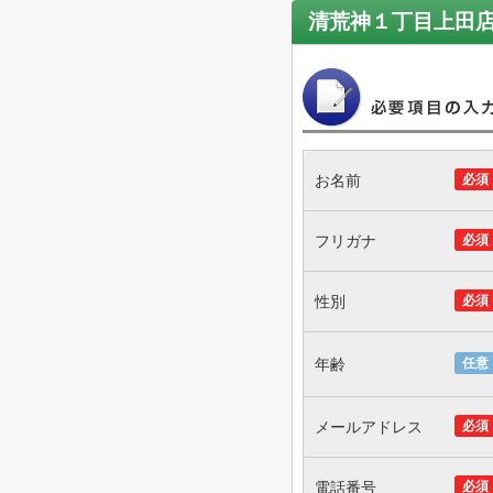
清荒神１丁目上田
お名前
必須
フリガナ
必須
性別
必須
年齢
任意
メールアドレス
必須
電話番号
必須