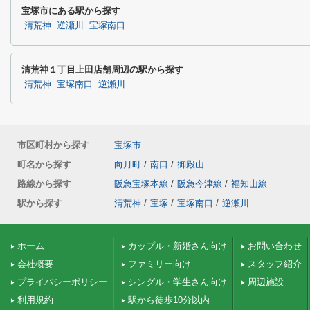
宝塚市にある駅から探す
清荒神
逆瀬川
宝塚南口
清荒神１丁目上田店舗周辺の駅から探す
清荒神
宝塚南口
逆瀬川
市区町村から探す
宝塚市
町名から探す
向月町
/
南口
/
御殿山
路線から探す
阪急宝塚本線
/
阪急今津線
/
福知山線
駅から探す
清荒神
/
宝塚
/
宝塚南口
/
逆瀬川
ホーム
カップル・新婚さん向け
お問い合わせ
会社概要
ファミリー向け
スタッフ紹介
プライバシーポリシー
シングル・学生さん向け
周辺施設
利用規約
駅から徒歩10分以内