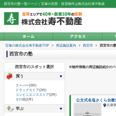
西宮市の塾一覧ページ｜宝塚の売買・賃貸物件は株式会社寿不動産
宝塚の株式会社寿不動産TOP
>
周辺施設案内
>
西宮市
>
西宮市の
西宮市の塾
西宮市のスポット選択
※物件情報の周辺施設紹介のペ
買う
スーパー
(3件)
ドラッグストア
(2件)
コンビニエンスストア
(2件)
その他
(1件)
公文式名塩さくら台教
学ぶ