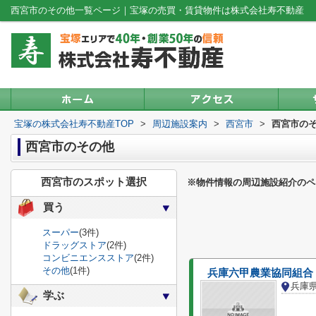
西宮市のその他一覧ページ｜宝塚の売買・賃貸物件は株式会社寿不動産
宝塚の株式会社寿不動産TOP
>
周辺施設案内
>
西宮市
>
西宮市の
西宮市のその他
西宮市のスポット選択
※物件情報の周辺施設紹介のペ
買う
スーパー
(3件)
ドラッグストア
(2件)
コンビニエンスストア
(2件)
その他
(1件)
兵庫
学ぶ