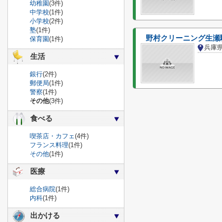
幼稚園
(3件)
中学校
(1件)
小学校
(2件)
塾
(1件)
野村クリーニング生瀬
保育園
(1件)
兵庫
生活
銀行
(2件)
郵便局
(1件)
警察
(1件)
その他
(3件)
食べる
喫茶店・カフェ
(4件)
フランス料理
(1件)
その他
(1件)
医療
総合病院
(1件)
内科
(1件)
出かける