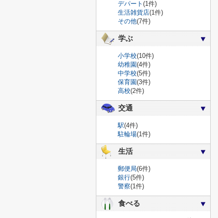
デパート
(1件)
生活雑貨店
(1件)
その他
(7件)
学ぶ
小学校
(10件)
幼稚園
(4件)
中学校
(5件)
保育園
(3件)
高校
(2件)
交通
駅
(4件)
駐輪場
(1件)
生活
郵便局
(6件)
銀行
(5件)
警察
(1件)
食べる