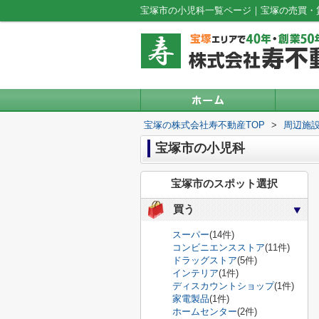
宝塚市の小児科一覧ページ｜宝塚の売買・
宝塚の株式会社寿不動産TOP
>
周辺施
宝塚市の小児科
宝塚市のスポット選択
買う
スーパー
(14件)
コンビニエンスストア
(11件)
ドラッグストア
(5件)
インテリア
(1件)
ディスカウントショップ
(1件)
家電製品
(1件)
ホームセンター
(2件)