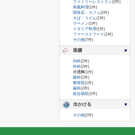
ファミリーレストラン
(2件)
和風料理
(1件)
喫茶店・カフェ
(2件)
そば・うどん
(1件)
ラーメン
(1件)
イタリア料理
(1件)
ファーストフード
(1件)
その他
(7件)
医療
内科
(2件)
外科
(2件)
小児科
(1件)
眼科
(1件)
整骨院
(1件)
歯科
(2件)
総合病院
(1件)
出かける
その他
(1件)