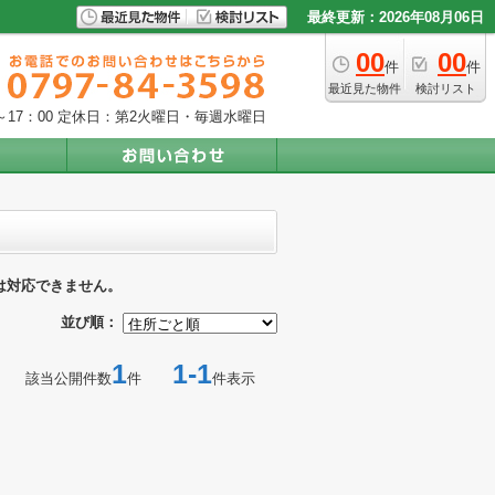
最終更新：2026年08月06日
00
00
件
件
最近見た物件
検討リスト
17：00
定休日：第2火曜日・毎週水曜日
は対応できません。
並び順：
1
1-1
該当公開件数
件
件表示