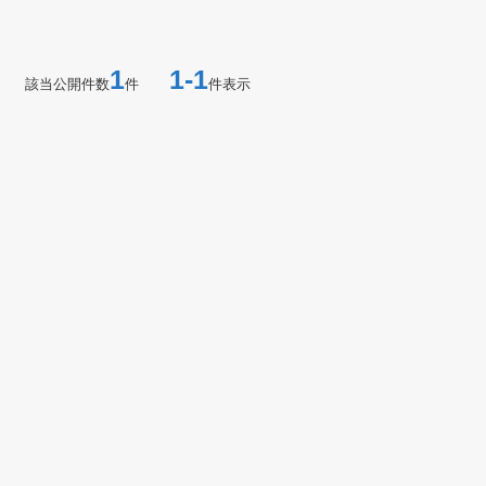
1
1-1
該当公開件数
件
件表示