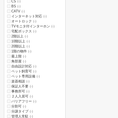
CS
(-)
BS
(-)
CATV
(-)
インターネット対応
(-)
オートロック
(-)
TVモニタ付インターホン
(-)
宅配ボックス
(-)
2階以上
(-)
10階以上
(-)
20階以上
(-)
1階の物件
(-)
最上階
(-)
角部屋
(-)
自由設計対応
(-)
ペット飼育可
(-)
ペット専用設備
(-)
楽器相談
(-)
保証人不要
(-)
事務所可
(-)
２人入居可
(-)
バリアフリー
(-)
分割可
(-)
分譲タイプ
(-)
管理人常駐
(-)