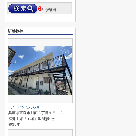
6
件が該当
新着物件
アーバンたわらⅡ
兵庫県宝塚市川面３丁目１５－３
福知山線「宝塚」駅 徒歩6分
築35年