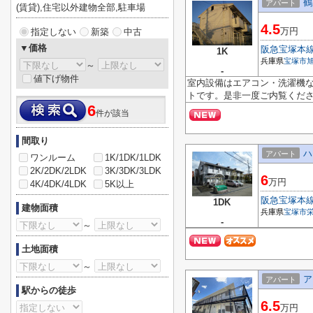
鶴
アパート
(賃貸),住宅以外建物全部,駐車場
4.5
万円
指定しない
新築
中古
▼価格
阪急宝塚本
1K
兵庫県
宝塚市
～
-
値下げ物件
室内設備はエアコン・洗濯機
トです。是非一度ご内覧くだ
6
件が該当
間取り
ハ
アパート
ワンルーム
1K/1DK/1LDK
2K/2DK/2LDK
3K/3DK/3LDK
6
万円
4K/4DK/4LDK
5K以上
阪急宝塚本
1DK
建物面積
兵庫県
宝塚市
-
～
土地面積
～
ア
アパート
駅からの徒歩
6.5
万円