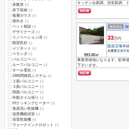
キッチン台新調、浴室新調、
床暖房
(-)
床下収納
(-)
複層ガラス
(-)
南向き
(-)
ペット相談
御
(-)
事業用地
デザイナーズ
(-)
33
リノベーション済
(-)
万円
眺望良好
(-)
阪急宝塚本
メゾネット
(-)
兵庫県
宝塚市
ベランダ
(-)
993.00㎡
バルコニー
(-)
事業用借地になります。駐車場
ルーフバルコニー
下さいませ。
(-)
オール電化
(-)
24時間換気システム
(-)
２面バルコニー
(-)
３面バルコニー
(-)
両面バルコニー
(-)
外観タイル張り
(-)
IHクッキングヒーター
(-)
食器洗い乾燥機
(-)
追焚機能浴室
(-)
浴室乾燥機
(-)
ウォークインクロゼット
(-)