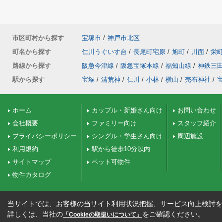
市区町村から探す
宝塚市
/
神戸市北区
町名から探す
仁川うぐいす台
/
長尾町宅原
/
旭町
/
川面
/
栄
路線から探す
阪急今津線
/
阪急宝塚本線
/
福知山線
/
神鉄三
駅から探す
宝塚
/
清荒神
/
仁川
/
小林
/
横山
/
売布神社
/
ホーム
カップル・新婚さん向け
お問い合わせ
会社概要
ファミリー向け
スタッフ紹介
プライバシーポリシー
シングル・学生さん向け
周辺施設
利用規約
駅から徒歩10分以内
サイトマップ
ペット可物件
物件カタログ
当サイトでは、お客様の当サイト利用状況把握、サービス向上検討を目
詳しくは、当社の
をご確認ください。
「Cookieの取扱いについて」