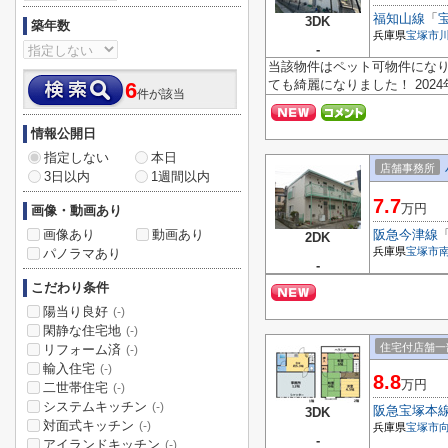
福知山線
「
3DK
築年数
兵庫県
宝塚市
-
当該物件はペット可物件になり
ても綺麗になりました！ 202
6
件が該当
情報公開日
指定しない
本日
店舗事務所
3日以内
1週間以内
7.7
万円
画像・動画あり
画像あり
動画あり
阪急今津線
2DK
兵庫県
宝塚市
パノラマあり
-
こだわり条件
陽当り良好
(-)
閑静な住宅地
(-)
住宅付店舗一
リフォーム済
(-)
輸入住宅
(-)
8.8
万円
二世帯住宅
(-)
システムキッチン
(-)
阪急宝塚本
3DK
対面式キッチン
(-)
兵庫県
宝塚市
-
アイランドキッチン
(-)